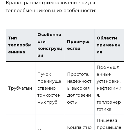
Кратко рассмотрим ключевые виды
теплообменников и их особенности:
Особенно
Тип
Области
сти
Преимущ
теплообм
применен
конструкц
ества
енника
ия
ии
Промышл
Пучок
Простота,
енные
преимуще
надёжност
установки,
Трубчатый
ственно
ь, высокая
нефтехими
тонкостен
долговечн
я,
ных труб
ость
теплоэнер
гетика
Пищевая
Компактно
промышле