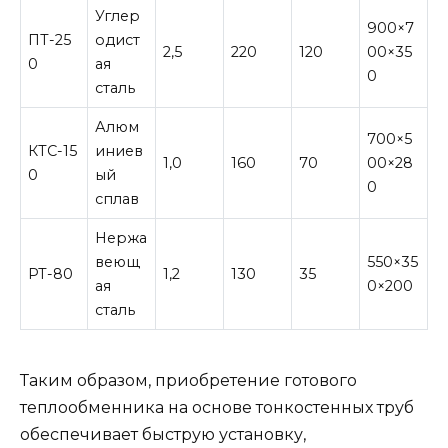
Углер
900×7
ПТ-25
одист
2,5
220
120
00×35
0
ая
0
сталь
Алюм
700×5
КТС-15
иниев
1,0
160
70
00×28
0
ый
0
сплав
Нержа
веющ
550×35
РТ-80
1,2
130
35
ая
0×200
сталь
Таким образом, приобретение готового
теплообменника на основе тонкостенных труб
обеспечивает быструю установку,