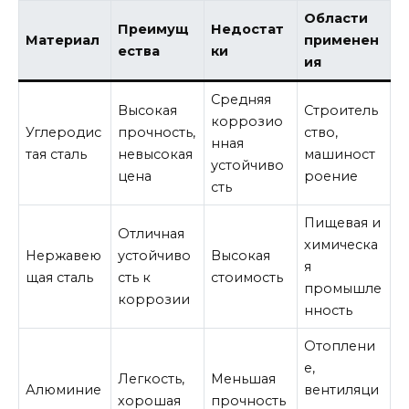
Области
Преимущ
Недостат
Материал
применен
ества
ки
ия
Средняя
Высокая
Строитель
коррозио
Углеродис
прочность,
ство,
нная
тая сталь
невысокая
машиност
устойчиво
цена
роение
сть
Пищевая и
Отличная
химическа
Нержавею
устойчиво
Высокая
я
щая сталь
сть к
стоимость
промышле
коррозии
нность
Отоплени
е,
Легкость,
Меньшая
Алюминие
вентиляци
хорошая
прочность