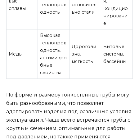
вые
я,
теплопров
относител
сплавы
кондицио
одность
ьно стали
нировани
е
Высокая
теплопров
Дорогови
Бытовые
одность,
Медь
зна,
системы,
антимикро
мягкость
бассейны
бные
свойства
По форме и размеру тонкостенные трубы могут
быть разнообразными, что позволяет
адаптировать изделия под различные условия
эксплуатации. Чаще всего встречаются трубы с
круглым сечением, оптимальные для работы
под давлением, но также применяются