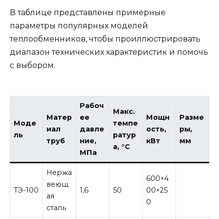
В таблице представлены примерные
параметры популярных моделей
теплообменников, чтобы проиллюстрировать
диапазон технических характеристик и помочь
с выбором.
Рабоч
Макс.
Матер
ее
Мощн
Разме
Моде
темпе
иал
давле
ость,
ры,
ль
ратур
труб
ние,
кВт
мм
а, °C
МПа
Нержа
600×4
веющ
ТЭ-100
1,6
50
00×25
ая
0
сталь