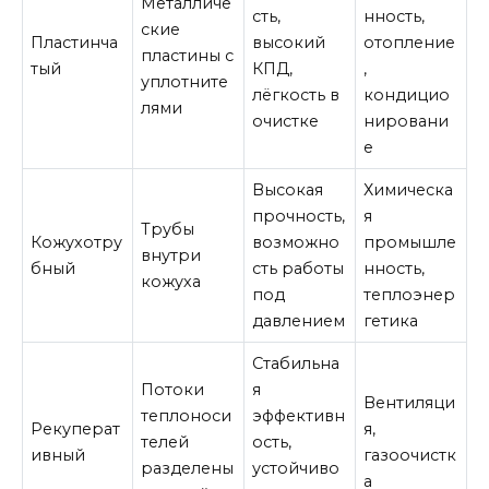
Металличе
сть,
нность,
ские
Пластинча
высокий
отопление
пластины с
тый
КПД,
,
уплотните
лёгкость в
кондицио
лями
очистке
нировани
е
Высокая
Химическа
прочность,
я
Трубы
Кожухотру
возможно
промышле
внутри
бный
сть работы
нность,
кожуха
под
теплоэнер
давлением
гетика
Стабильна
Потоки
я
Вентиляци
теплоноси
эффективн
Рекуперат
я,
телей
ость,
ивный
газоочистк
разделены
устойчиво
а