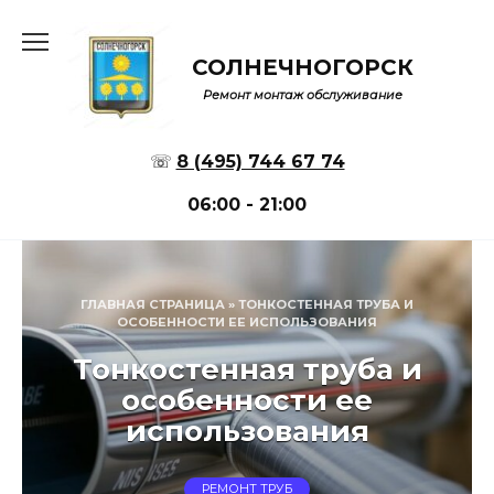
Перейти
к
СОЛНЕЧНОГОРСК
содержанию
Ремонт монтаж обслуживание
☏
8 (495) 744 67 74
06:00 - 21:00
ГЛАВНАЯ СТРАНИЦА
»
ТОНКОСТЕННАЯ ТРУБА И
ОСОБЕННОСТИ ЕЕ ИСПОЛЬЗОВАНИЯ
Тонкостенная труба и
особенности ее
использования
РЕМОНТ ТРУБ